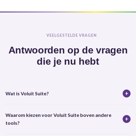
VEELGESTELDE VRAGEN
Antwoorden op de vragen
die je nu hebt
+
Wat is Voluit Suite?
Voluit Suite is een alles-in-één softwaretool voor al je online
Waarom kiezen voor Voluit Suite boven andere
marketing en sales systemen. Meer dan 60.000 online
+
tools?
bedrijven gebruiken onze software en beheren daarmee al hun
marketingsystemen op één plek. Populaire functies zijn onder